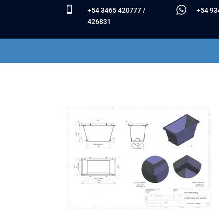

+54 3465 420777
/
+54 93
426831