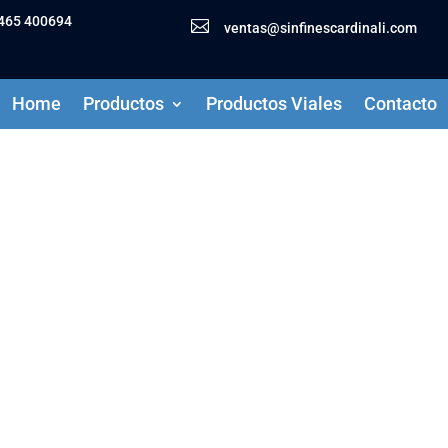
465 400694

ventas@sinfinescardinali.com
Home
Productos
Productos Viales
Contacto